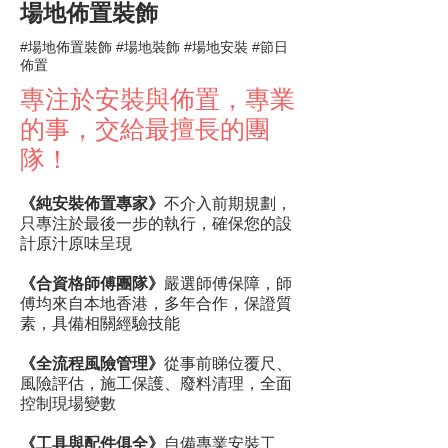
場地佈置裝飾
#場地佈置裝飾 #場地裝飾 #場地安裝 #節日
佈置
專注於安裝與佈置，專業
的事，交給最擅長的團
隊！
《純安裝佈置專家》
不介入前期規劃，
只專注於最後一步的執行，確保您的設
計原汁原味呈現
《合資格師傅團隊》
嚴選師傅保障，師
傅均來自本地香港，多年合作，保證質
素，具備相關經驗技能
《全流程風險管理》
從事前睇位覆尺、
風險評估，施工保護、廢料清理，全面
控制現場變數
《工具與配件俱全》
自備專業安裝工