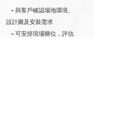
- 與客戶確認場地環境、
設計圖及安裝需求
- 可安排現場睇位，評估
安裝風險與施工條件
- 提供人手、時間、流程
預估方案
02
安裝執行階段
- 安排對應經驗師傅與足