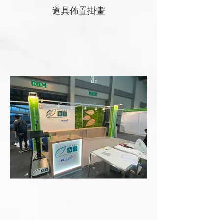
道具佈置掛畫