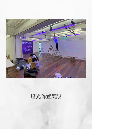
燈光佈置架設