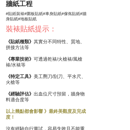
牆紙工程
#貼紙裝裱#圍板貼紙#車身貼紙#傢俬貼紙#牆
身貼紙#地板貼紙
裝裱貼紙提示：
《貼紙種類》
其實分不同特性、質地、
拼接方法等
《專業技術》
可透過乾裱/火槍裱/風槍
裱/水裱等
《特定工具》
美工𠝹刀/刮刀、平水尺、
火槍等
《經驗評估》
出血位尺寸預留，牆身物
料適合度等
以上幾點都會影響 》最終美觀度及完成
度！
沒有經驗自行嘗試，容易失敗且不能重